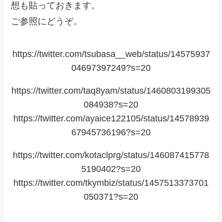
想も貼っておきます。
ご参照にどうぞ。
https://twitter.com/tsubasa__web/status/14575937
04697397249?s=20
https://twitter.com/taq8yam/status/1460803199305
084938?s=20
https://twitter.com/ayaice122105/status/14578939
67945736196?s=20
https://twitter.com/kotaclprg/status/146087415778
5190402?s=20
https://twitter.com/tkymbiz/status/1457513373701
050371?s=20