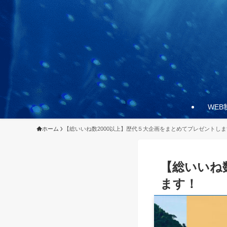
WEB
ホーム
【総いいね数2000以上】歴代５大企画をまとめてプレゼントし
【総いいね
ます！