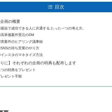
目次
の企画の概要
①最短で成功できる人に共通する,たった一つの考え方。
②高単価案件受注のDM
③実案件のヒアリング議事録
④SNSの待ち営業のやり方
⑤インスタのマネタイズ方法
わりに】それぞれの企画の特典も配布します
二つの特典をプレゼント
プレゼント手順