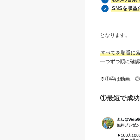
SNSを収益
となります。
すべてを順番に
一つずつ順に確認
※①④は動画、②
①
最短で成功