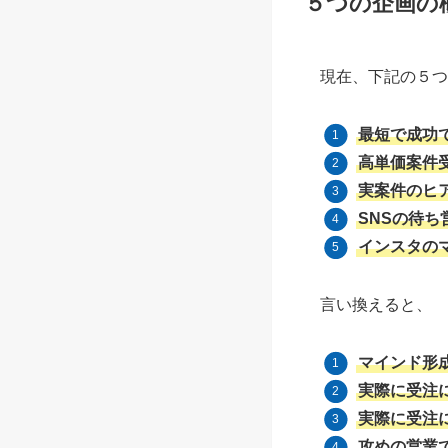
５つの企画の
現在、下記の５つ
最短で成功
高単価案件
実案件のヒ
SNSの待ち
インスタの
言い換えると、
マインド形
実際に受注
実際に受注
攻めの営業