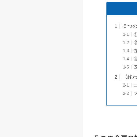
５つ
【終