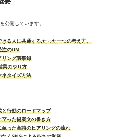
概要
を公開しています。
できる人に共通する,たった一つの考え方。
受注のDM
アリング議事録
営業のやり方
マネタイズ方法
成と行動のロードマップ
に至った提案文の書き方
に至った商談のヒアリングの流れ
でなくSNSによる待ちの営業