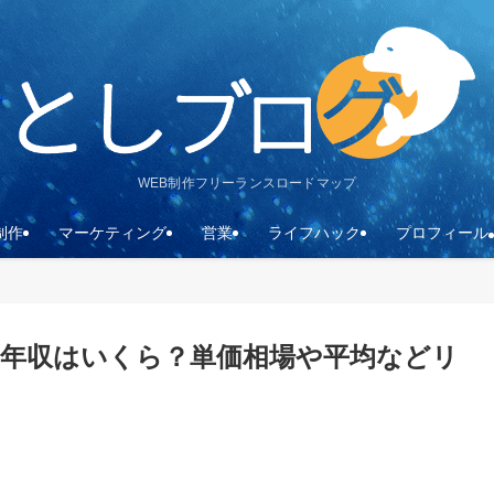
WEB制作フリーランスロードマップ
制作
マーケティング
営業
ライフハック
プロフィール
の年収はいくら？単価相場や平均などリ