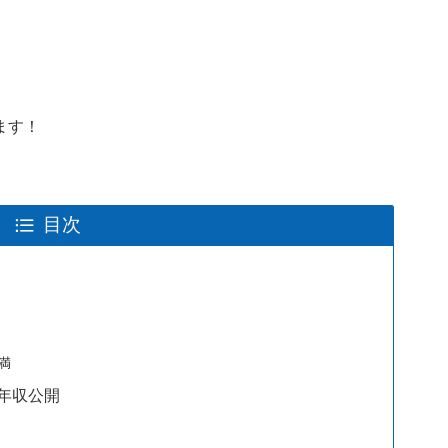
ます！
目次
満
年収公開