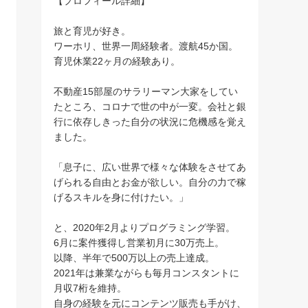
【プロフィール詳細】
旅と育児が好き。
ワーホリ、世界一周経験者。渡航45か国。
育児休業22ヶ月の経験あり。
不動産15部屋のサラリーマン大家をしてい
たところ、コロナで世の中が一変。会社と銀
行に依存しきった自分の状況に危機感を覚え
ました。
「息子に、広い世界で様々な体験をさせてあ
げられる自由とお金が欲しい。自分の力で稼
げるスキルを身に付けたい。」
と、2020年2月よりプログラミング学習。
6月に案件獲得し営業初月に30万売上。
以降、半年で500万以上の売上達成。
2021年は兼業ながらも毎月コンスタントに
月収7桁を維持。
自身の経験を元にコンテンツ販売も手がけ、