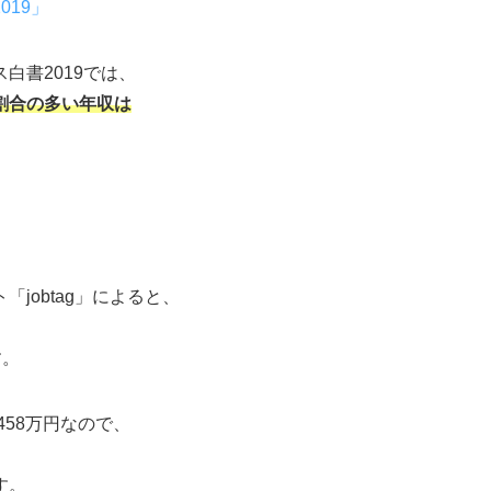
19」
白書2019では、
も割合の多い年収は
jobtag」によると、
す。
458万円なので、
す。